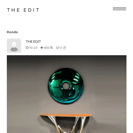
THE EDIT
Rondo
THE EDIT
10-23
493 회
0 건