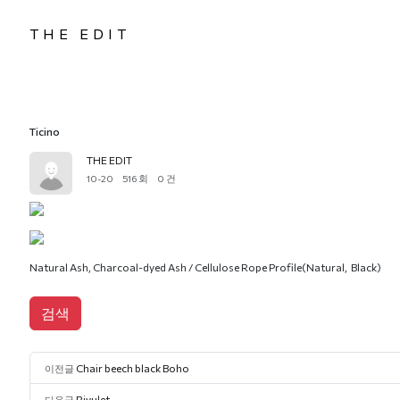
THE EDIT
Ticino
THE EDIT
10-20
516 회
0 건
Natural Ash, Charcoal-dyed Ash / Cellulose Rope Profile(Natural, Black)
검색
Chair beech black Boho
이전글
Rivulet
다음글