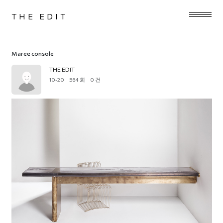
THE EDIT
Maree console
THE EDIT
10-20
564 회
0 건