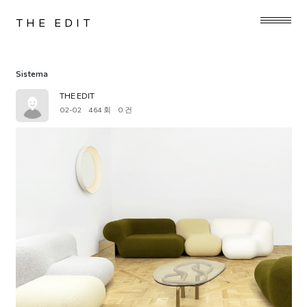
THE EDIT
Sistema
THE EDIT
02-02
464 회
0 건